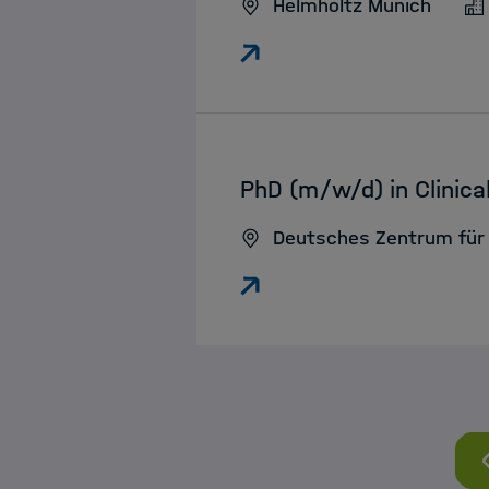
Helmholtz Munich
:
PhD (m/w/d) in Clinic
Deutsches Zentrum für