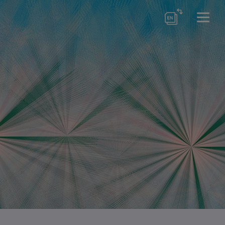
örse
er Schools