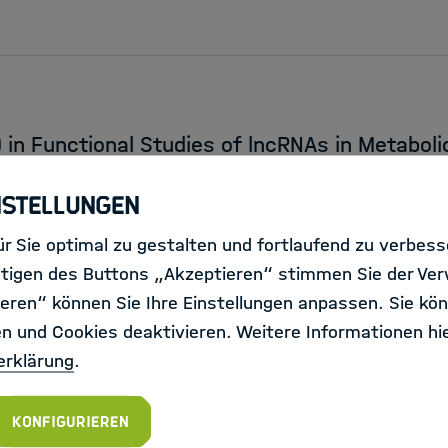
in Functional Studies of lncRNAs in Metaboli
Leipzig
nstellungen
r Sie optimal zu gestalten und fortlaufend zu verbes
tigen des Buttons „Akzeptieren“ stimmen Sie der Ve
eren“ können Sie Ihre Einstellungen anpassen. Sie kön
en und Cookies deaktivieren. Weitere Informationen hie
erklärung
.
inable use of the Arctic marine environment"
t, Helmholtz-Zentrum für Polar- und Meeresforschung
Konfigurieren