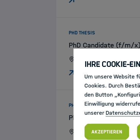
:
PHD THESIS
PhD Candidate (f/m/x) 
Helmholtz Munich
Ihre Cookie-Ei
Um unsere Website fü
Cookies. Durch Bestä
den Button „Konfiguri
Einwilligung widerruf
:
PHD THESIS
unserer
Datenschutz
PhD position in "susta
Alfred-Wegener-Institu
Akzeptieren