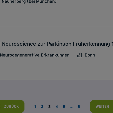
Neuherberg (bei München)
al Neuroscience zur Parkinson Früherkennun
 Neurodegenerative Erkrankungen
Bonn
Zurück
Weiter
1
2
3
4
5
…
8