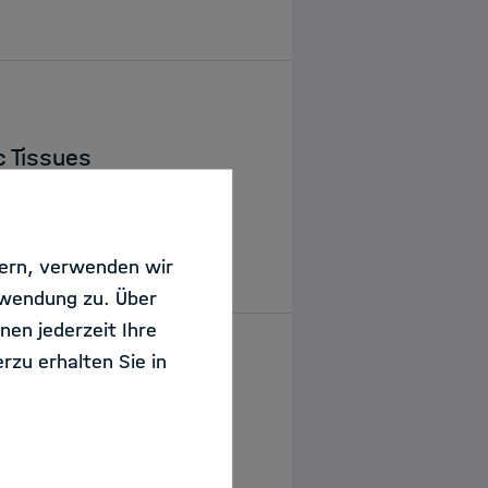
c Tissues
sern, verwenden wir
rwendung zu. Über
nen jederzeit Ihre
rzu erhalten Sie in
 (d/x/f/m)
Bremerhaven