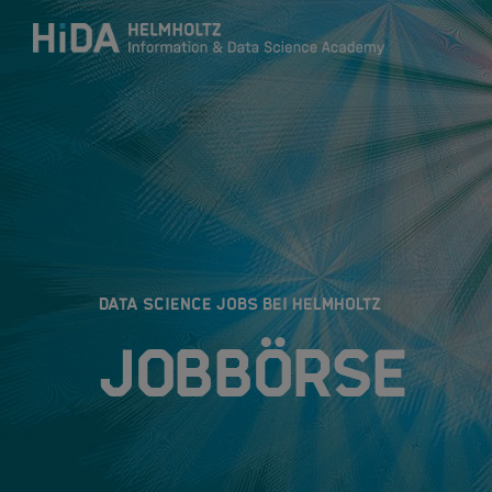
Zum Inhalt springen
Training
Research Schools
:
DATA SCIENCE JOBS BEI HELMHOLTZ
Mobilität
Jobbörse
HIDA