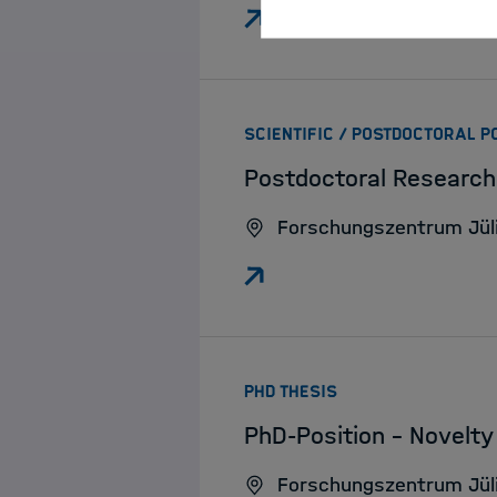
SCIENTIFIC / POSTDOCTORAL P
Postdoctoral Research
Forschungszentrum Jül
:
PHD THESIS
PhD-Position - Novelt
Forschungszentrum Jül