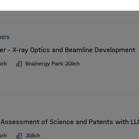
:
OSTS
er – X-ray Optics and Beamline Development
ich
Brainergy Park Jülich
y Assessment of Science and Patents with L
ich
Jülich