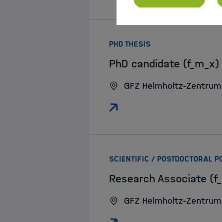
:
PHD THESIS
PhD candidate (f_m_x)
GFZ Helmholtz-Zentrum
SCIENTIFIC / POSTDOCTORAL P
Research Associate (f_
GFZ Helmholtz-Zentrum