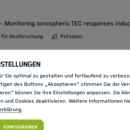
 - Monitoring Ionospheric TEC responses indu
 für Geoforschung
Potsdam
nstellungen
r Sie optimal zu gestalten und fortlaufend zu verbes
tigen des Buttons „Akzeptieren“ stimmen Sie der Ve
f_m_x) - Spectral remote sensing for critical
eren“ können Sie Ihre Einstellungen anpassen. Sie kön
en und Cookies deaktivieren. Weitere Informationen hie
erklärung
.
 für Geoforschung
Potsdam
Konfigurieren