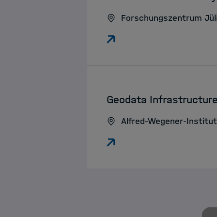
Forschungszentrum Jül
:
Geodata Infrastructur
Alfred-Wegener-Institu