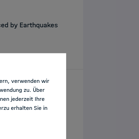
ced by Earthquakes
sern, verwenden wir
rwendung zu. Über
 raw material
nen jederzeit Ihre
rzu erhalten Sie in