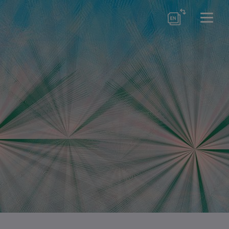
örse
er Schools