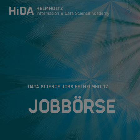
Zum Inhalt springen
Training
Research Schools
:
DATA SCIENCE JOBS BEI HELMHOLTZ
Mobilität
Jobbörse
HIDA