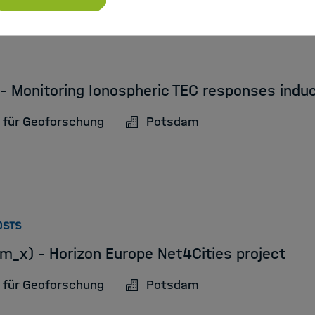
 - Monitoring Ionospheric TEC responses indu
 für Geoforschung
Potsdam
:
OSTS
m_x) - Horizon Europe Net4Cities project
 für Geoforschung
Potsdam