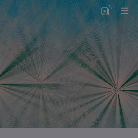
örse
er Schools