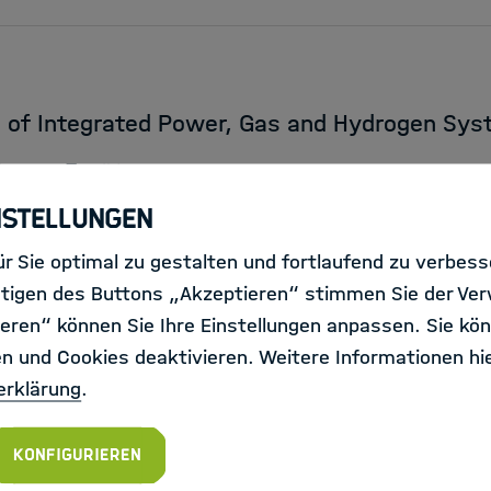
is of Integrated Power, Gas and Hydrogen Sy
ich
Jülich
nstellungen
r Sie optimal zu gestalten und fortlaufend zu verbes
tigen des Buttons „Akzeptieren“ stimmen Sie der Ve
eren“ können Sie Ihre Einstellungen anpassen. Sie kön
en und Cookies deaktivieren. Weitere Informationen hie
ng in Complex Environments
erklärung
.
ich
Jülich
Konfigurieren