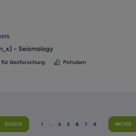
:
OSTS
m_x) - Seismology
 für Geoforschung
Potsdam
Zurück
Weiter
1
…
4
5
6
7
8