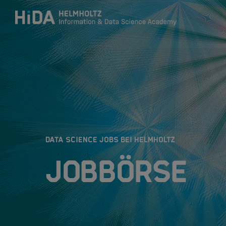
Zum Inhalt springen
Training
Research Schools
:
DATA SCIENCE JOBS BEI HELMHOLTZ
Mobilität
Jobbörse
HIDA