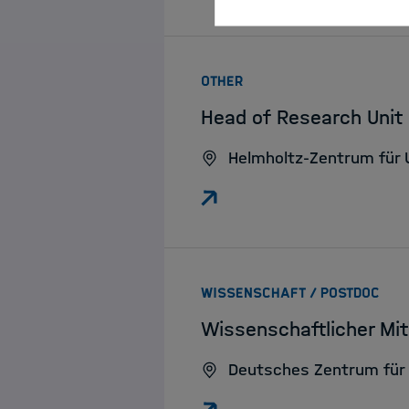
:
OTHER
Head of Research Unit
Helmholtz-Zentrum für
:
WISSENSCHAFT / POSTDOC
Wissenschaftlicher Mi
Deutsches Zentrum für