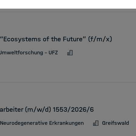
 “Ecosystems of the Future” (f/m/x)
 Umweltforschung – UFZ
tarbeiter (m/w/d) 1553/2026/6
 Neurodegenerative Erkrankungen
Greifswald