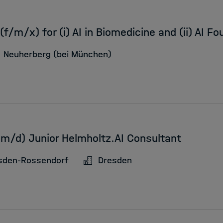
(f/m/x) for (i) AI in Biomedicine and (ii) AI F
Neuherberg (bei München)
f/m/d) Junior Helmholtz.AI Consultant
sden-Rossendorf
Dresden