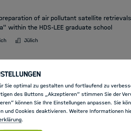
reparation of air pollutant satellite retrieval
ta" within the HDS-LEE graduate school
ich
Jülich
nstellungen
r Sie optimal zu gestalten und fortlaufend zu verbes
tigen des Buttons „Akzeptieren“ stimmen Sie der Ve
 optimization of the resonance and RF field c
eren“ können Sie Ihre Einstellungen anpassen. Sie kön
 of EuXFEL
en und Cookies deaktivieren. Weitere Informationen hie
Synchrotron DESY
Hamburg
erklärung
.