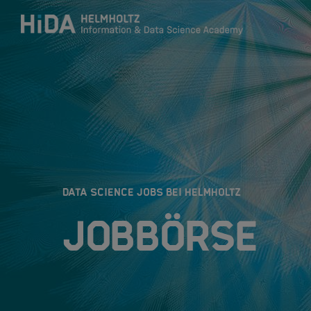
Zum Inhalt springen
Training
Research Schools
:
DATA SCIENCE JOBS BEI HELMHOLTZ
Mobilität
Jobbörse
HIDA