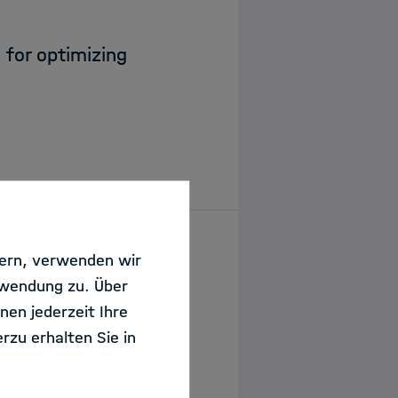
s for optimizing
sern, verwenden wir
rwendung zu. Über
ontroller for high
nen jederzeit Ihre
rzu erhalten Sie in