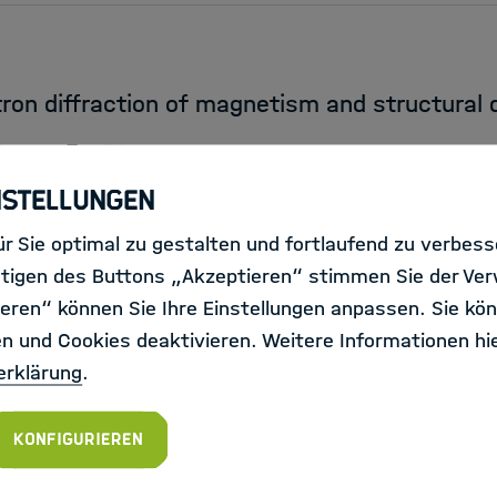
ron diffraction of magnetism and structural d
ich
Jülich
nstellungen
r Sie optimal zu gestalten und fortlaufend zu verbes
tigen des Buttons „Akzeptieren“ stimmen Sie der Ve
eren“ können Sie Ihre Einstellungen anpassen. Sie kön
en und Cookies deaktivieren. Weitere Informationen hie
f_m_x) - Organic Isotope Geochemistry
erklärung
.
 für Geoforschung
Potsdam
Konfigurieren