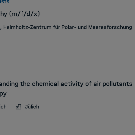
:
OSTS
phy (m/f/d/x)
t, Helmholtz-Zentrum für Polar- und Meeresforschung
anding the chemical activity of air pollutant
opy
ich
Jülich