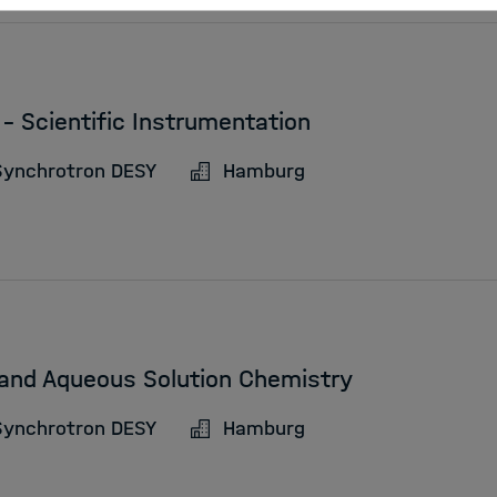
- Scientific Instrumentation
Synchrotron DESY
Hamburg
 and Aqueous Solution Chemistry
Synchrotron DESY
Hamburg