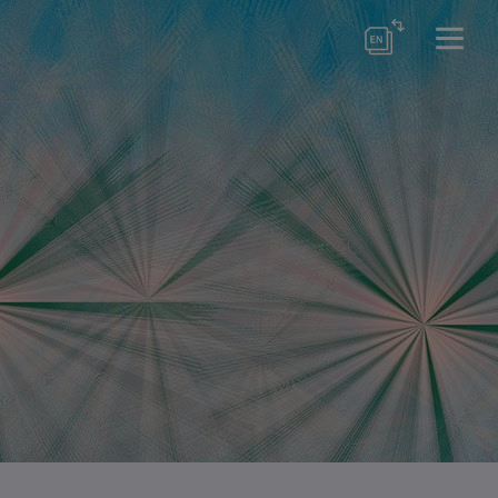
örse
er Schools