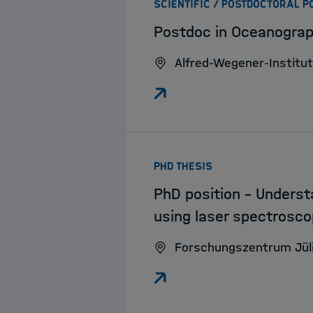
SCIENTIFIC / POSTDOCTORAL P
Postdoc in Oceanogra
Alfred-Wegener-Institu
:
PHD THESIS
PhD position – Underst
using laser spectrosc
Forschungszentrum Jül