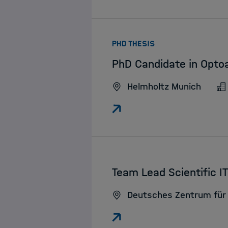
:
PHD THESIS
PhD Candidate in Opto
Helmholtz Munich
:
Team Lead Scientific 
Deutsches Zentrum für