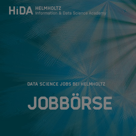
Zum Inhalt springen
Training
Research Schools
:
DATA SCIENCE JOBS BEI HELMHOLTZ
Mobilität
Jobbörse
HIDA