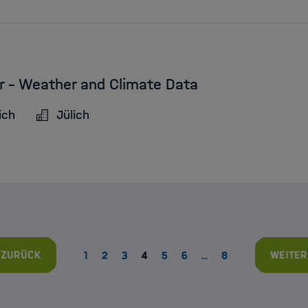
r - Weather and Climate Data
ich
Jülich
Zurück
Weiter
1
2
3
4
5
6
…
8