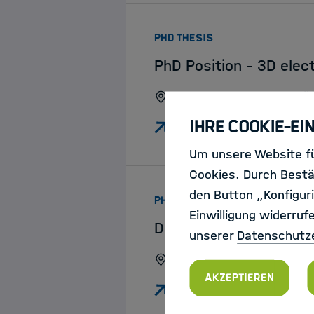
:
PHD THESIS
PhD Position - 3D elect
Forschungszentrum Jül
Ihre Cookie-Ei
Um unsere Website fü
Cookies. Durch Bestä
den Button „Konfiguri
:
PHD THESIS
Einwilligung widerruf
Doctoral Researcher (
unserer
Datenschutz
GFZ Helmholtz-Zentrum
Akzeptieren