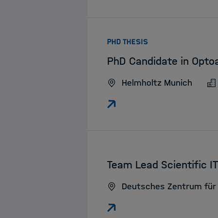
:
PHD THESIS
PhD Candidate in Opto
Helmholtz Munich
:
Team Lead Scientific 
Deutsches Zentrum für