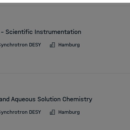
- Scientific Instrumentation
Synchrotron DESY
Hamburg
 and Aqueous Solution Chemistry
Synchrotron DESY
Hamburg