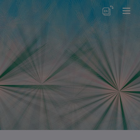
örse
er Schools