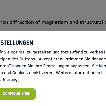
ron diffraction of magnetism and structural d
ich
Jülich
nstellungen
r Sie optimal zu gestalten und fortlaufend zu verbes
tigen des Buttons „Akzeptieren“ stimmen Sie der Ve
eren“ können Sie Ihre Einstellungen anpassen. Sie kön
en und Cookies deaktivieren. Weitere Informationen hie
f_m_x) - Organic Isotope Geochemistry
erklärung
.
 für Geoforschung
Potsdam
Konfigurieren