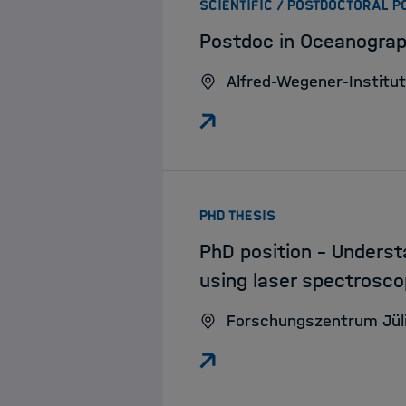
SCIENTIFIC / POSTDOCTORAL P
Postdoc in Oceanogra
Alfred-Wegener-Institu
:
PHD THESIS
PhD position – Underst
using laser spectrosc
Forschungszentrum Jül