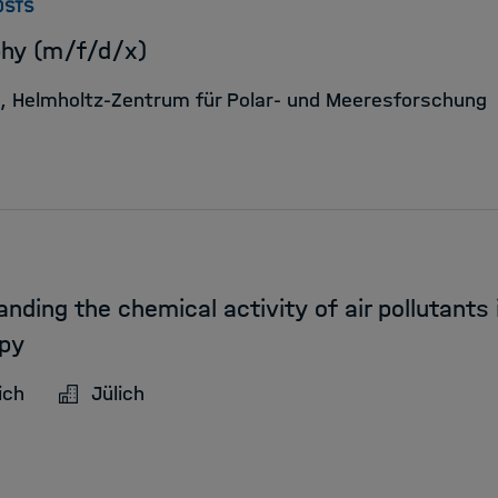
:
OSTS
phy (m/f/d/x)
t, Helmholtz-Zentrum für Polar- und Meeresforschung
anding the chemical activity of air pollutant
opy
ich
Jülich