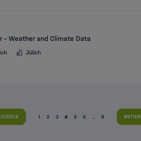
r - Weather and Climate Data
ich
Jülich
Zurück
Weiter
1
2
3
4
5
6
…
8