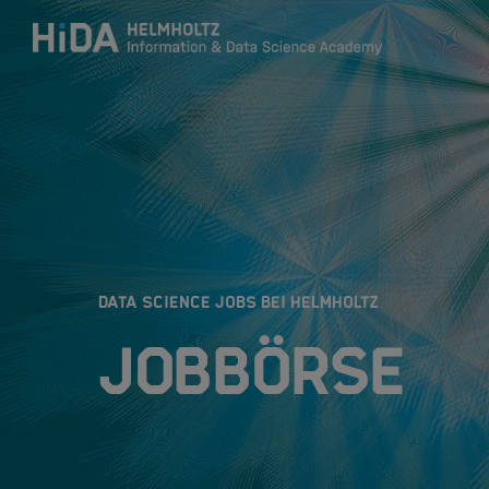
Zum Inhalt springen
Training
Research Schools
:
DATA SCIENCE JOBS BEI HELMHOLTZ
Mobilität
Jobbörse
HIDA