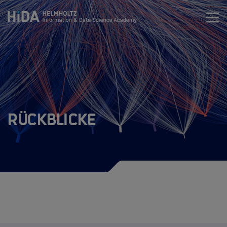
Zum Inhalt springen
Training
Überblick Training
Data Science Kurse
Rückblicke
KI-Kompetenz Training
Course Catalog
KI in Verwaltung & Management
Zertifizierung als Data Science Trainer
HIDA Events