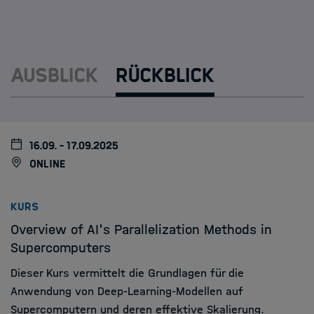
HIDA Lecture Series on AI
Course Funding
Ausblick
Rückblick
HPC Trainings in Helmholtz
Research Schools
16.09. - 17.09.2025
Mobilität
online
HIDA
:
KURS
Overview of AI's Parallelization Methods in
Jobs
Supercomputers
Dieser Kurs vermittelt die Grundlagen für die
Anwendung von Deep-Learning-Modellen auf
Supercomputern und deren effektive Skalierung.