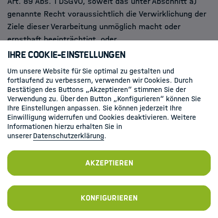
Art. 89 Abs. 1 DSGVO, soweit das unter Abschnitt a)
genannte Recht voraussichtlich die Verwirklichung der
Ziele dieser Verarbeitung unmöglich macht oder
ernsthaft beeinträchtigt, oder
(5) zur Geltendmachung, Ausübung oder Verteidigung
Ihre Cookie-Einstellungen
von Rechtsansprüchen.
Um unsere Website für Sie optimal zu gestalten und
fortlaufend zu verbessern, verwenden wir Cookies. Durch
Bestätigen des Buttons „Akzeptieren“ stimmen Sie der
5. Recht auf Unterrichtung
Verwendung zu. Über den Button „Konfigurieren“ können Sie
Ihre Einstellungen anpassen. Sie können jederzeit Ihre
Einwilligung widerrufen und Cookies deaktivieren. Weitere
Haben Sie das Recht auf Berichtigung, Löschung oder
Informationen hierzu erhalten Sie in
Einschränkung der Verarbeitung gegenüber dem
unserer
Datenschutzerklärung
.
Verantwortlichen geltend gemacht, ist dieser
verpflichtet, allen Empfängern, denen die Sie
Akzeptieren
betreffenden personenbezogenen Daten offengelegt
wurden, diese Berichtigung oder Löschung der Daten
oder Einschränkung der Verarbeitung mitzuteilen, es sei
Konfigurieren
denn, dies erweist sich als unmöglich oder ist mit