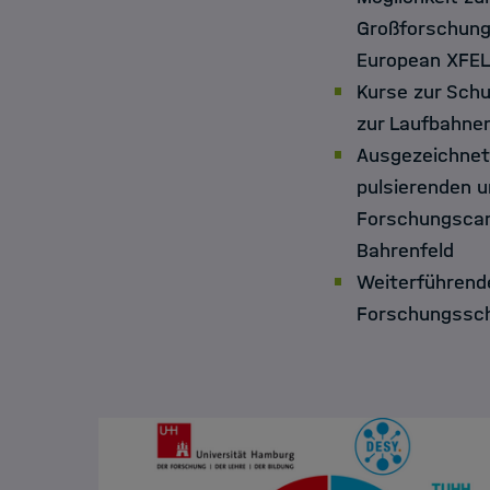
Großforschungs
European XFEL
Kurse zur Schu
zur Laufbahne
Ausgezeichnet
pulsierenden u
Forschungscam
Bahrenfeld
Weiterführende
Forschungssc