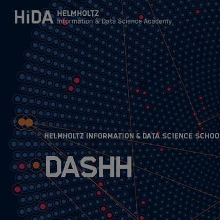
Zum Inhalt springen
Training
Research Schools
HELMHOLTZ INFORMATION & DATA SCIENCE SCHOO
Mobilität
DASHH
HIDA