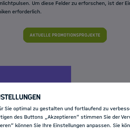
nlichtpulsen. Um diese Felder zu erforschen, ist der 
iken erforderlich.
Aktuelle Promotionsprojekte
Unser gemeinsames Zi
nstellungen
Was wir hier machen, i
r Sie optimal zu gestalten und fortlaufend zu verbes
machen – und ich find
tigen des Buttons „Akzeptieren“ stimmen Sie der Ve
eren“ können Sie Ihre Einstellungen anpassen. Sie kön
etwas ganz grundleg