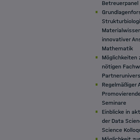
Betreuerpanel
Grundlagenfors
Strukturbiologi
Materialwisse
innovativer An
Mathematik
Möglichkeiten 
nötigen Fachw
Partneruniver
Regelmäßiger 
Promovierende
Seminare
Einblicke in a
der Data Scien
Science Kollo
Möglichkeit zu