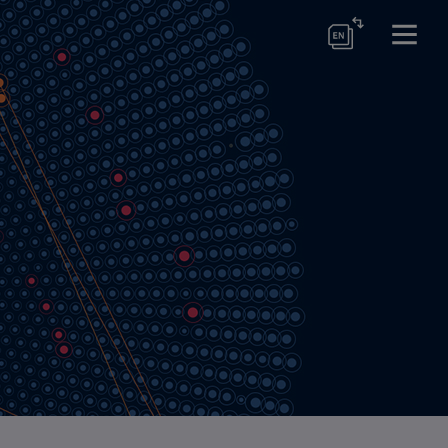
Dresden
/ Potsdam
lsruhe / Heidelberg
Bremerhaven
 Köln / Aachen