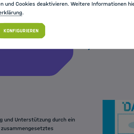
en und Cookies deaktivieren. Weitere Informationen hie
erklärung
.
Anna Theresa Cavasin
,
Alumna der DASHH. Sie erforschte, w
Konfigurieren
Bilder von Biomolekülen machen lasse
mehr zu ihrem Projekt
.
g und Unterstützung durch ein
när zusammengesetztes