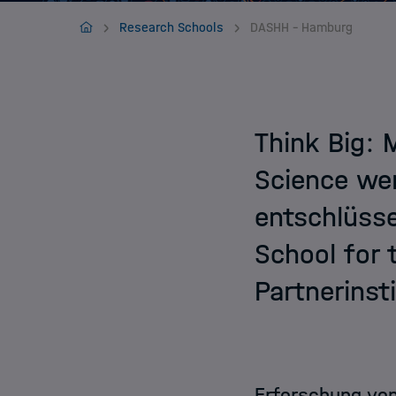
Jobs
HIDA
Research Schools
DASHH - Hamburg
Think Big: 
Science we
entschlüsse
School for 
Partnerins
Erforschung von