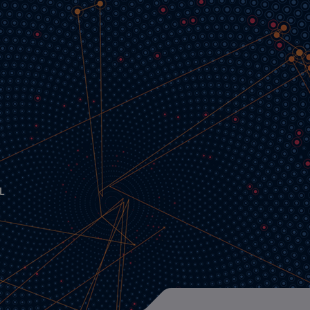
Research Schools
IDEAS - Leipzig / 
HEIBRiDS - Berlin 
:
L
HIDSS4Health - Kar
MarDATA - Kiel / 
HDS-LEE - Jülich /