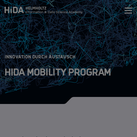
Zum Inhalt springen
Training
Research Schools
:
INNOVATION DURCH AUSTAUSCH
HIDA Mobility Program
Mobilität
HIDA Mobility Program
Die Programme
Regularien
Bewerbungsablauf