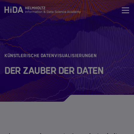
Zum Inhalt springen
Training
Research Schools
:
KÜNSTLERISCHE DATENVISUALISIERUNGEN
Der Zauber der Daten
Mobilität
HIDA
Newsroom
Über HIDA
HIDA Steering Board