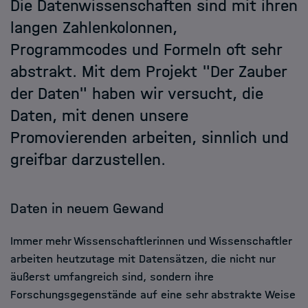
Die Datenwissenschaften sind mit ihren
Friends of HIDA
langen Zahlenkolonnen,
Programmcodes und Formeln oft sehr
Der Zauber der Daten
abstrakt. Mit dem Projekt "Der Zauber
Newsletter abonnieren
der Daten" haben wir versucht, die
Information & Data Science
Daten, mit denen unsere
Framework
Promovierenden arbeiten, sinnlich und
HIDA Hub
greifbar darzustellen.
Kontakt
Daten in neuem Gewand
Jobs
Immer mehr Wissenschaftlerinnen und Wissenschaftler
arbeiten heutzutage mit Datensätzen, die nicht nur
äußerst umfangreich sind, sondern ihre
Forschungsgegenstände auf eine sehr abstrakte Weise