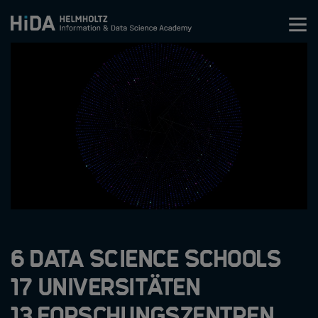
Zum Inhalt springen
Training
Research Schools
Mobilität
HIDA
Jobs
6 Data Science Schools
17 Universitäten
13 Forschungszentren