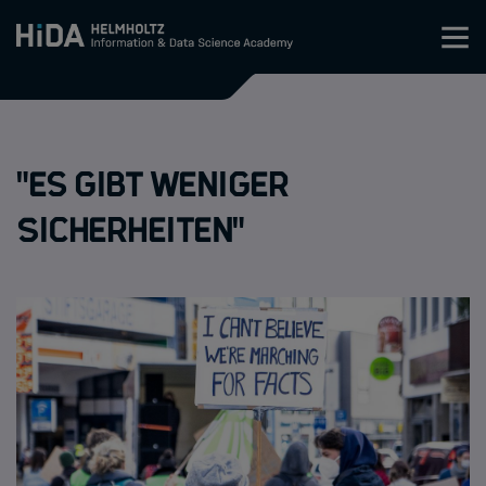
Zum Inhalt springen
Training
"Es gibt weniger
Research Schools
Sicherheiten"
Mobilität
HIDA
Jobs