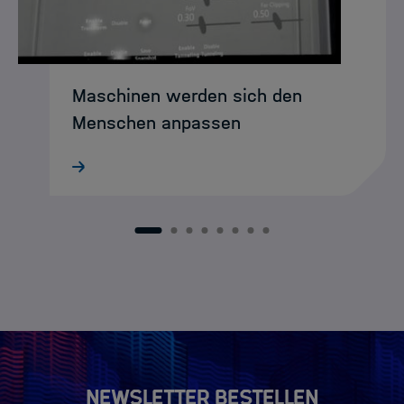
Maschinen werden sich den
Menschen anpassen
Was heute noch wie Science-Fiction
klingt, könnte schon bald Realität sein:
intelligente XR-Agenten, die Menschen
intuitiv durch komplexe
1
2
3
4
5
6
7
8
Arbeitsumgebungen begleiten. DASHH-
Alumna Ke Li entwickelt und…
Newsletter bestellen