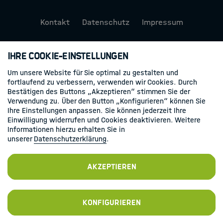
HIDA Lecture Series on AI
Kontakt
Datenschutz
Impressum
Course Funding
Folgen Sie uns
HPC Trainings in Helmholtz
Ihre Cookie-Einstellungen
Linkedin
Um unsere Website für Sie optimal zu gestalten und
fortlaufend zu verbessern, verwenden wir Cookies. Durch
Research Schools
Bestätigen des Buttons „Akzeptieren“ stimmen Sie der
Verwendung zu. Über den Button „Konfigurieren“ können Sie
Ihre Einstellungen anpassen. Sie können jederzeit Ihre
Mobilität
Einwilligung widerrufen und Cookies deaktivieren. Weitere
Informationen hierzu erhalten Sie in
unserer
Datenschutzerklärung
.
HIDA
Akzeptieren
Jobs
Konfigurieren