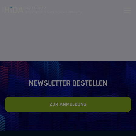
Zum Inhalt springen
Training
Überblick Training
Data Science Kurse
KI-Kompetenz Training
Newsletter bestellen
Course Catalog
KI in Verwaltung & Management
Zur Anmeldung
Zertifizierung als Data Science Trainer
HIDA Events