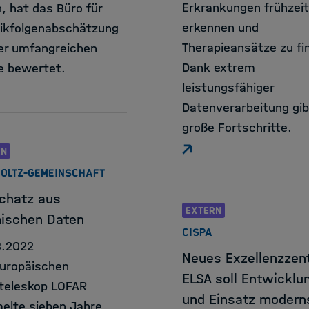
Erkrankungen frühzeit
, hat das Büro für
erkennen und
ikfolgenabschätzung
Therapieansätze zu fi
ner umfangreichen
Dank extrem
e bewertet.
leistungsfähiger
Datenverarbeitung gib
große Fortschritte.
RN
OLTZ-GEMEINSCHAFT
Schatz aus
EXTERN
ischen Daten
CISPA
8.2022
Neues Exzellenzzen
uropäischen
ELSA soll Entwicklu
teleskop LOFAR
und Einsatz modern
lte sieben Jahre