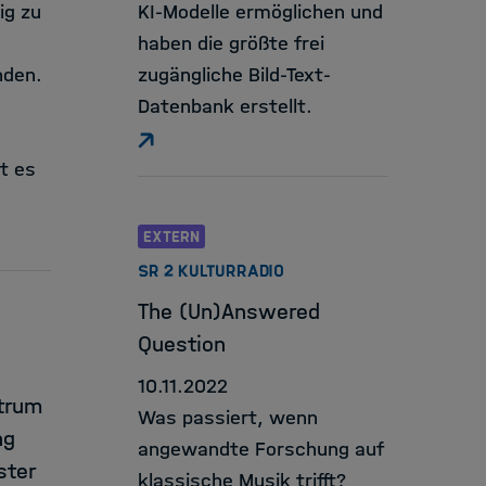
ig zu
KI-Modelle ermöglichen und
haben die größte frei
nden.
zugängliche Bild-Text-
Datenbank erstellt.
t es
EXTERN
SR 2 KULTURRADIO
The (Un)Answered
Question
10.11.2022
trum
Was passiert, wenn
ng
angewandte Forschung auf
ster
klassische Musik trifft?