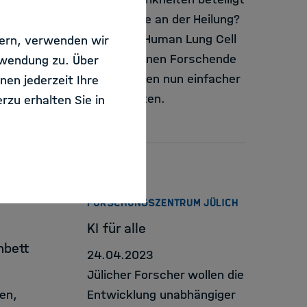
 die
und welche an der Heilung?
 für
Mit dem „Human Lung Cell
sern, verwenden wir
Atlas“ können Forschende
rwendung zu. Über
 des
diese Fragen nun einfacher
nen jederzeit Ihre
beantworten.
rzu erhalten Sie in
EXTERN
FORSCHUNGSZENTRUM JÜLICH
KI für alle
nbett
24.04.2023
Jülicher Forscher wollen die
en,
Entwicklung unabhängiger