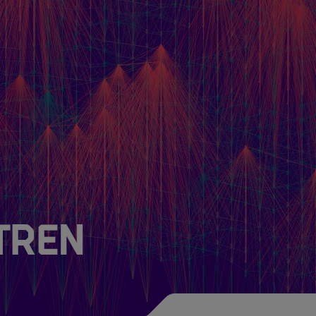
Newsroom
Über HIDA
HIDA Steering Boar
Friends of HIDA
tren
Der Zauber der Dat
Newsletter abonni