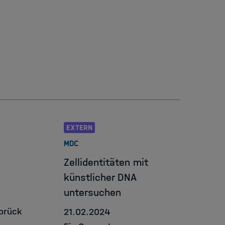
a Science Framework
EXTERN
MDC
Zellidentitäten mit
künstlicher DNA
untersuchen
brück
21.02.2024