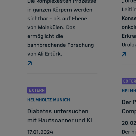
„UroB
Die komplexesten Prozesse
Leitli
in ganzen Körpern werden
Konse
sichtbar - bis auf Ebene
onkol
von Molekülen. Das
Erkra
ermöglicht die
Urolo
bahnbrechende Forschung
von Ali Ertürk.
EXTE
EXTERN
HELMH
HELMHOLTZ MUNICH
Der 
Diabetes untersuchen
Comp
mit Hautscanner und KI
20.0
Der n
17.01.2024