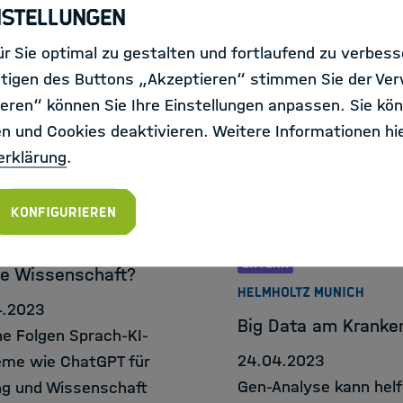
nstellungen
ie Schwachstellen in
2.0-Projekt entwickelt
-Language-Modellen
europäische Plattform
r Sie optimal zu gestalten und fortlaufend zu verbes
ürt.
digitale
tigen des Buttons „Akzeptieren“ stimmen Sie der Ve
Neurowissenschaften
eren“ können Sie Ihre Einstellungen anpassen. Sie kön
Human Brain Projects
en und Cookies deaktivieren. Weitere Informationen hie
weiter.
erklärung
.
RN
Konfigurieren
OLTZ-GEMEINSCHAFT
bedeutet ChatGPT
EXTERN
die Wissenschaft?
HELMHOLTZ MUNICH
4.2023
Big Data am Kranke
e Folgen Sprach-KI-
24.04.2023
me wie ChatGPT für
Gen-Analyse kann helf
ng und Wissenschaft