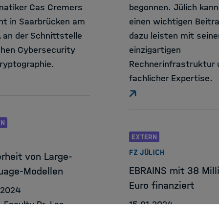
matiker Cas Cremers
begonnen. Jülich kann
ht in Saarbrücken am
einen wichtigen Beitr
 an der Schnittstelle
dazu leisten mit seine
hen Cybersecurity
einzigartigen
ryptographie.
Rechnerinfrastruktur 
fachlicher Expertise.
RN
EXTERN
FZ JÜLICH
rheit von Large-
EBRAINS mit 38 Mill
uage-Modellen
Euro finanziert
.2024
-Faculty Dr. Lea
15.01.2024
herr spricht darüber,
Das dreijährige EBRAI