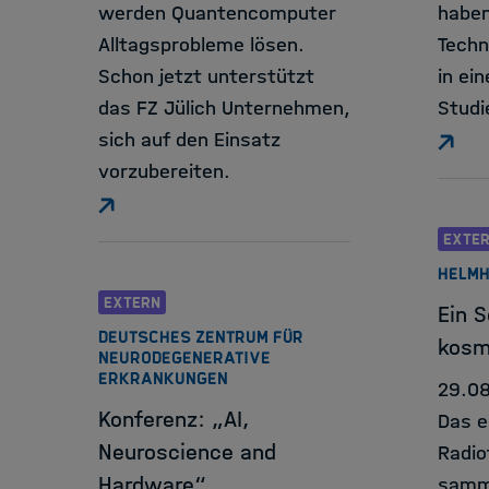
werden Quantencomputer
haben
Alltagsprobleme lösen.
Techn
Schon jetzt unterstützt
in ei
das FZ Jülich Unternehmen,
Studi
sich auf den Einsatz
vorzubereiten.
EXTE
HELMH
EXTERN
Ein 
DEUTSCHES ZENTRUM FÜR
kosm
NEURODEGENERATIVE
ERKRANKUNGEN
29.0
Konferenz: „AI,
Das e
Neuroscience and
Radio
Hardware“
samme