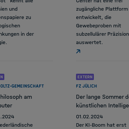
ot“ kennt alle
Center hat eine frei
nien und
zugängliche Plattform
nspapiere zu
entwickelt, die
ogischen
Gewebeproben mit
nkungen in der
subzellulärer Präzision
gie.
auswertet.
RN
EXTERN
OLTZ-GEMEINSCHAFT
FZ JÜLICH
Philosoph am
Der lange Sommer d
uter
künstlichen Intellig
2.2024
01.02.2024
iederländische
Der KI-Boom hat erst