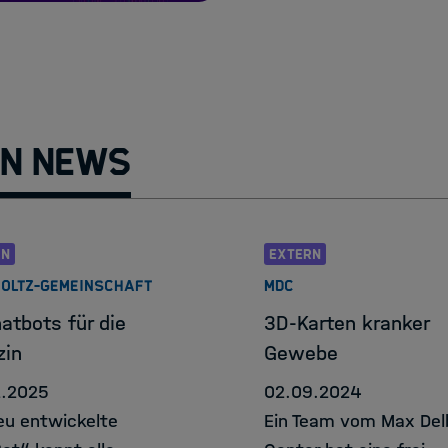
Information & Dat
HIDA Hub
Kontakt
n News
RN
EXTERN
OLTZ-GEMEINSCHAFT
MDC
atbots für die
3D-Karten kranker
zin
Gewebe
2.2025
02.09.2024
eu entwickelte
Ein Team vom Max Del