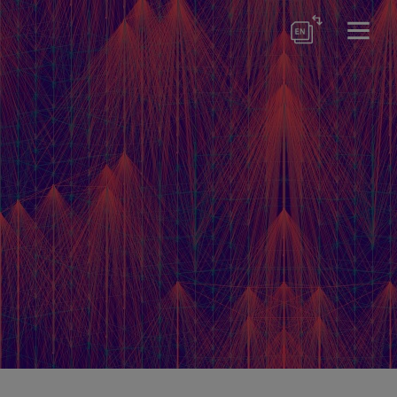
d
en
eren