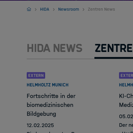
Jobs
HIDA
HIDA
Newsroom
Zentren News
HIDA News
Zentre
EXTERN
EXTE
HELMHOLTZ MUNICH
HELMH
Fortschritte in der
KI-Ch
biomedizinischen
Medi
Bildgebung
05.0
Der n
12.02.2025