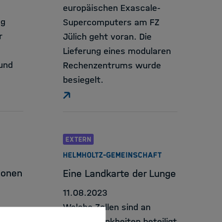
europäischen Exascale-
ag
Supercomputers am FZ
r
Jülich geht voran. Die
Lieferung eines modularen
und
Rechenzentrums wurde
besiegelt.
EXTERN
HELMHOLTZ-GEMEINSCHAFT
ionen
Eine Landkarte der Lunge
11.08.2023
Welche Zellen sind an
NS
Lunkenkrankheiten beteiligt