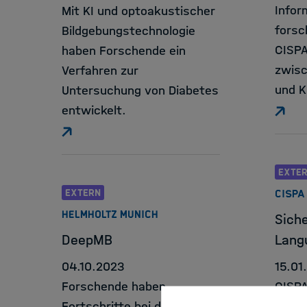
Infor
Mit KI und optoakustischer
forsc
Bildgebungstechnologie
CISPA
haben Forschende ein
zwisc
Verfahren zur
und K
Untersuchung von Diabetes
entwickelt.
EXTE
EXTERN
CISPA
HELMHOLTZ MUNICH
Siche
DeepMB
Lang
04.10.2023
15.01
Forschende haben
CISPA
Fortschritte bei der
Schön