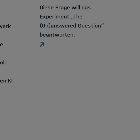
Diese Frage will das
Experiment „The
(Un)answered Question“
werk
beantworten.
he
oll
en KI