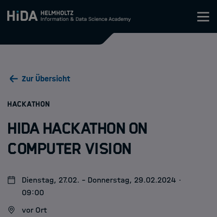
Zum Inhalt springen
Training
Zur Übersicht
Research Schools
:
HACKATHON
Mobilität
HIDA Hackathon on
HIDA
Computer Vision
Jobs
Dienstag, 27.02. - Donnerstag, 29.02.2024 ·
09:00
vor Ort