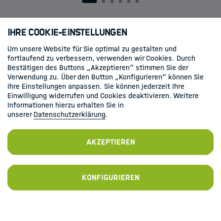
1
2
3
4
5
6
Ihre Cookie-Einstellungen
Um unsere Website für Sie optimal zu gestalten und
fortlaufend zu verbessern, verwenden wir Cookies. Durch
Bestätigen des Buttons „Akzeptieren“ stimmen Sie der
Verwendung zu. Über den Button „Konfigurieren“ können Sie
Ihre Einstellungen anpassen. Sie können jederzeit Ihre
Newsletter bestellen
Einwilligung widerrufen und Cookies deaktivieren. Weitere
Informationen hierzu erhalten Sie in
unserer
Datenschutzerklärung
.
Zur Anmeldung
Akzeptieren
Konfigurieren
Kontakt
Datenschutz
Impressum