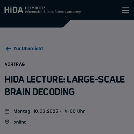
Zum Inhalt springen
Training
Zur Übersicht
Research Schools
:
VORTRAG
Mobilität
HIDA Lecture: Large-Scale
HIDA
Brain Decoding
Jobs
Montag, 10.03.2025 · 14:00 Uhr
online