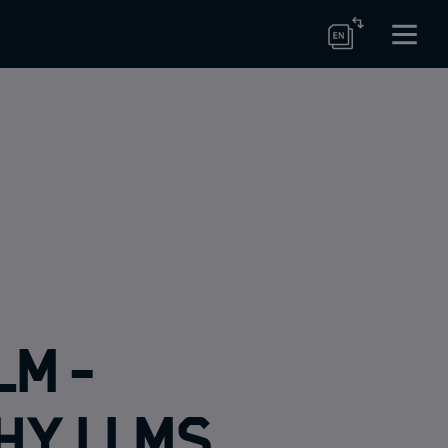
LM -
hy LLMs