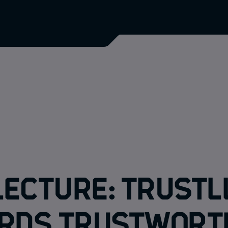
Lecture: TrustL
rds Trustwort