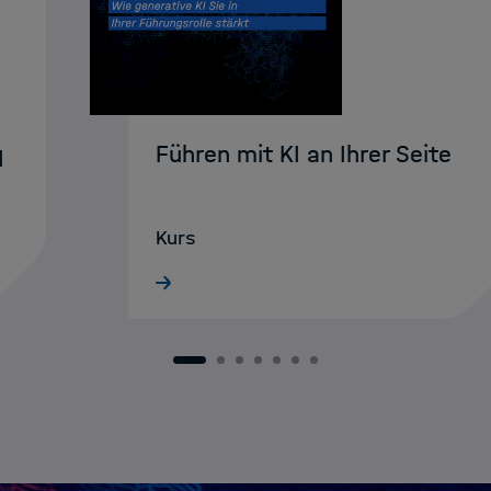
Führen mit KI an Ihrer Seite
I
Kurs
1
2
3
4
5
6
7