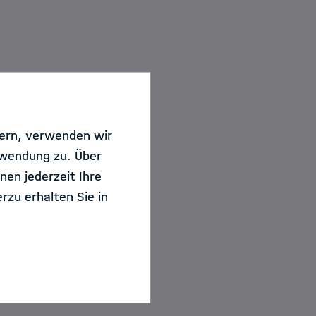
rmatik an der
sern, verwenden wir
ilungen für
rwendung zu. Über
e
nen jederzeit Ihre
s Reasoning and
rzu erhalten Sie in
nstlicher
auenswürdiger KI
chinellem Denken