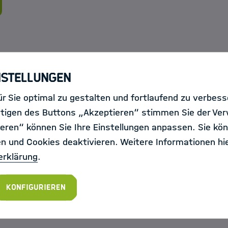
Fredrik Heintz
nstellungen
Fredrik Heintz ist Professor für Info
r Sie optimal zu gestalten und fortlaufend zu verbes
Universität Linköping, wo er die Abte
tigen des Buttons „Akzeptieren“ stimmen Sie der Ve
Künstliche Intelligenz und Integriert
eren“ können Sie Ihre Einstellungen anpassen. Sie kön
Computersysteme (AIICS) sowie da
en und Cookies deaktivieren. Weitere Informationen hie
Learning Lab (ReaL) leitet. Sein
erklärung
.
Forschungsschwerpunkt liegt auf Kü
Intelligenz, insbesondere auf vertr
Konfigurieren
und der Schnittstelle zwischen mas
und maschinellem Lernen.