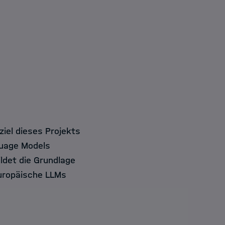
iel dieses Projekts
guage Models
ldet die Grundlage
europäische LLMs