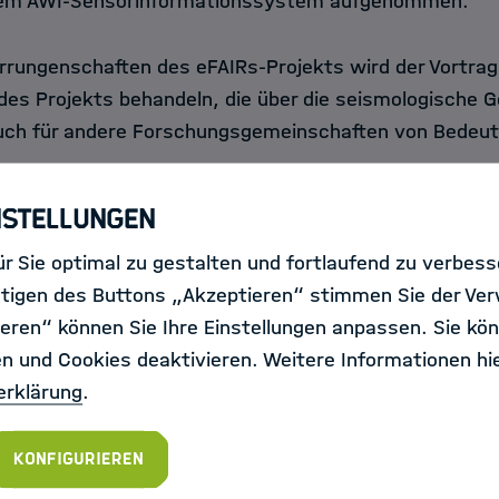
dem AWI-Sensorinformationssystem aufgenommen.
Errungenschaften des eFAIRs-Projekts wird der Vortra
 des Projekts behandeln, die über die seismologische 
uch für andere Forschungsgemeinschaften von Bedeut
nstellungen
r Sie optimal zu gestalten und fortlaufend zu verbes
tigen des Buttons „Akzeptieren“ stimmen Sie der Ve
linären Austausch anzuregen und zu unterstützen, orga
eren“ können Sie Ihre Einstellungen anpassen. Sie kön
a Collaboration
HMC
in Kooperation mit der HIDA di
en und Cookies deaktivieren. Weitere Informationen hie
ie richtet sich an erfahrene Akteure im Forschungs
erklärung
.
lerinnen und Wissenschaftler aller Forschungsbereich
arüber hinaus.
Konfigurieren
etet Vorträge von hochrangigen nationalen und interna