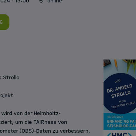
2024 · 13:00
online
g
 Strollo
ojekt
 wird von der Helmholtz-
ziert, um die FAIRness von
meter (OBS)-Daten zu verbessern.