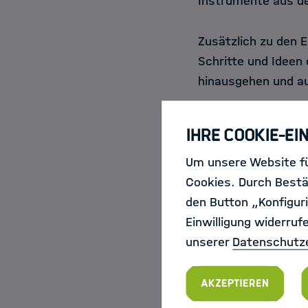
Instrumente aus 
Zusätzlich zu den 
Schritte und Ideen
hinausgehen und a
Ihre Cookie-Ei
Zur Anmeldung
Um unsere Website fü
Cookies. Durch Bestä
Um den interdiszip
den Button „Konfiguri
Helmholtz Metadat
Einwilligung widerruf
HMC FAIR Friday. S
unserer
Datenschutz
sowie Wissenschaft
Gemeinschaft und d
Akzeptieren
HMC FAIR Friday bi