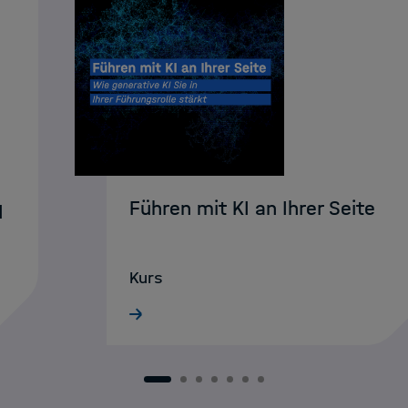
Führen mit KI an Ihrer Seite
I
Kurs
1
2
3
4
5
6
7