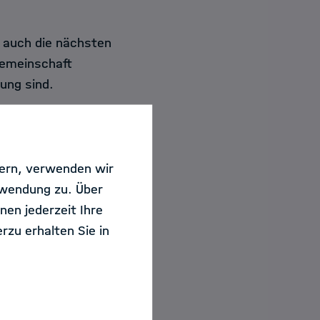
g auch die nächsten
Gemeinschaft
ung sind.
sern, verwenden wir
rwendung zu. Über
nisiert die
nen jederzeit Ihre
e Vortragsreihe
rzu erhalten Sie in
datenmanagement
e der Helmholtz-
tionalen