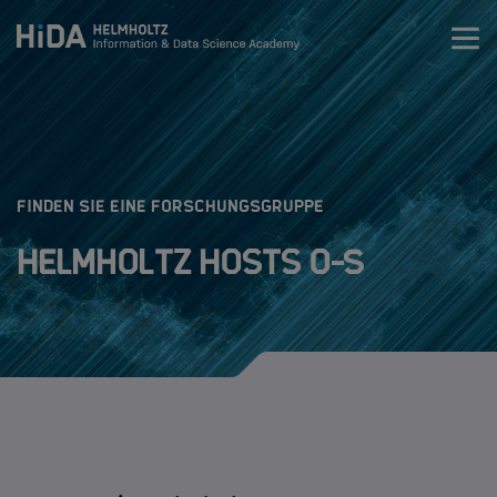
Zum Inhalt springen
Training
Research Schools
:
FINDEN SIE EINE FORSCHUNGSGRUPPE
Helmholtz Hosts O-S
Mobilität
HIDA Mobility Program
Die Programme
Regularien
Bewerbungsablauf