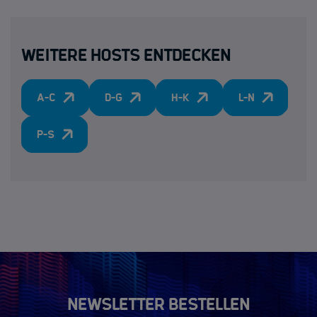
Weitere Hosts entdecken
A-C
D-G
H-K
L-N
P-S
Newsletter bestellen