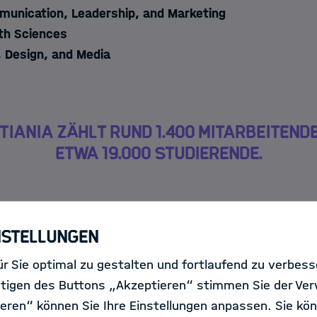
munication, Leadership, and Marketing
th Sciences
, Design, and Media
tiania zählt rund 1.400 Mitarbeitend
etwa 19.000 Studierende.
 Kristiania im Bereich Data
nstellungen
r Sie optimal zu gestalten und fortlaufend zu verbes
tigen des Buttons „Akzeptieren“ stimmen Sie der Ve
rbindet datengetriebene Methoden
eren“ können Sie Ihre Einstellungen anpassen. Sie kön
sen aus Wirtschaft, Gesundheit,