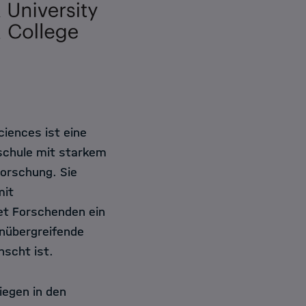
Sciences ist eine
hschule mit starkem
orschung. Sie
mit
tet Forschenden ein
inübergreifende
scht ist.
egen in den