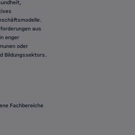
sundheit,
tives
eschäftsmodelle.
usforderungen aus
in enger
munen oder
d Bildungssektors.
dene Fachbereiche