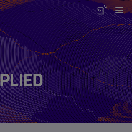
ram
plied