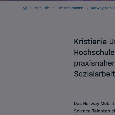
Jobs
HIDA
Mobilität
Die Programme
Kristiania 
Hochschule
praxisnaher
Sozialarbei
Das Norway Mobili
Science-Talenten e