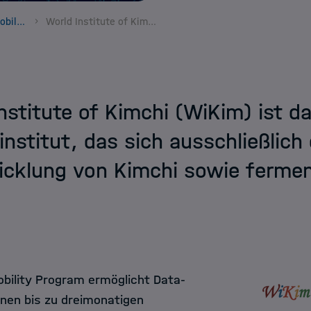
South Korea Mobility Program
World Institute of Kimchi
nstitute of Kimchi (WiKim) ist d
nstitut, das sich ausschließlich
cklung von Kimchi sowie ferment
bility Program ermöglicht Data-
inen bis zu dreimonatigen