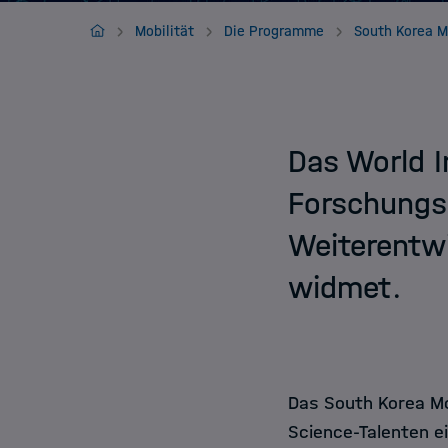
Jobs
HIDA
Mobilität
Die Programme
Das World I
Forschungsi
Weiterentwi
widmet.
Das South Korea Mo
Science-Talenten e