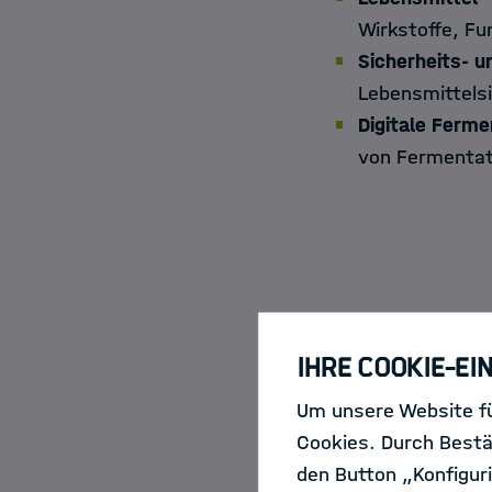
Wirkstoffe, Fu
Sicherheits- u
Lebensmittelsi
Digitale Ferm
von Fermentat
Wie funktionier
Ihre Cookie-Ei
Schritt 1
: Kont
Um unsere Website fü
Mitgliedsinsti
Cookies. Durch Bestä
zu besprechen
den Button „Konfiguri