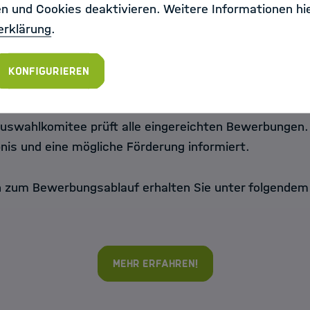
en und Cookies deaktivieren. Weitere Informationen hie
bewerben sich über das folgende Bewerbungsportal.
erklärung
.
Konfigurieren
Jetzt bewerben!
uswahlkomitee prüft alle eingereichten Bewerbungen
nis und eine mögliche Förderung informiert.
 zum Bewerbungsablauf erhalten Sie unter folgendem
Mehr erfahren!