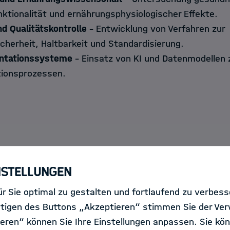
nktionalität und ernährungsphysiologischer Effekte.
nd Qualitätskontrolle
– Entwicklung von Verfahren zur
cherheit, Haltbarkeit und Standardisierung.
entationssysteme
– Einsatz von KI und Datenmodellen 
ionsprozessen.
t die Bewerbung?
nstellungen
aktieren Sie eine Forschungsgruppe an einer der NST-
r Sie optimal zu gestalten und fortlaufend zu verbes
tutionen, um die Möglichkeit eines dreimonatigen For
tigen des Buttons „Akzeptieren“ stimmen Sie der Ve
.
eren“ können Sie Ihre Einstellungen anpassen. Sie kön