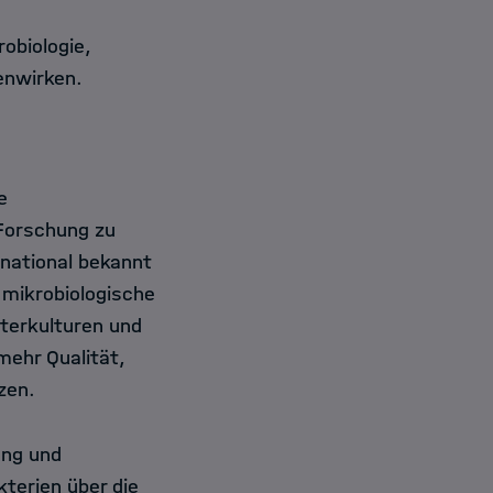
robiologie,
enwirken.
e
-Forschung zu
rnational bekannt
 mikrobiologische
rterkulturen und
mehr Qualität,
zen.
ung und
terien über die