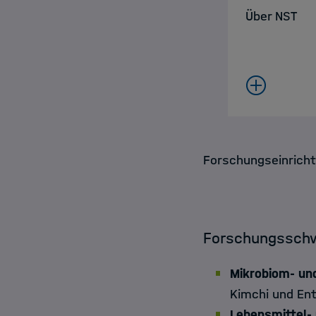
Über NST
Forschungseinrich
Forschungssch
Mikrobiom- un
Kimchi und Ent
Lebensmittel-