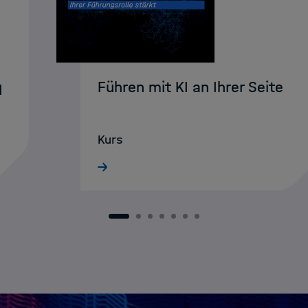
Führen mit KI an Ihrer Seite
I
Kurs
1
2
3
4
5
6
7