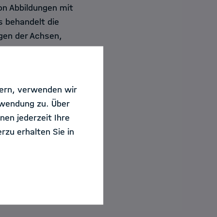
on Abbildungen mit
s behandelt die
gen der Achsen,
ung von R,
sern, verwenden wir
n.
rwendung zu. Über
nen jederzeit Ihre
ademy (HIDA) in
rzu erhalten Sie in
Zentrum München -