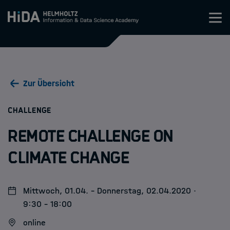
Zum Inhalt springen
Training
Zur Übersicht
Research Schools
:
CHALLENGE
Mobilität
Remote Challenge on
HIDA
Climate Change
Jobs
Mittwoch, 01.04. - Donnerstag, 02.04.2020 ·
9:30 - 18:00
online