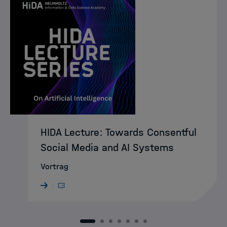
HIDA Lecture: Towards Consentful
Social Media and AI Systems
Vortrag
1
2
3
4
5
6
7