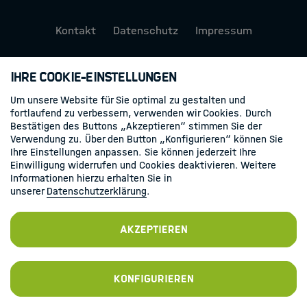
Friends of HIDA
Kontakt
Datenschutz
Impressum
Der Zauber der Daten
Folgen Sie uns
Ihre Cookie-Einstellungen
Newsletter abonnieren
Linkedin
Um unsere Website für Sie optimal zu gestalten und
Information & Data Science
fortlaufend zu verbessern, verwenden wir Cookies. Durch
Framework
Bestätigen des Buttons „Akzeptieren“ stimmen Sie der
Verwendung zu. Über den Button „Konfigurieren“ können Sie
Ihre Einstellungen anpassen. Sie können jederzeit Ihre
HIDA Hub
Einwilligung widerrufen und Cookies deaktivieren. Weitere
Informationen hierzu erhalten Sie in
Kontakt
unserer
Datenschutzerklärung
.
Akzeptieren
Jobs
Konfigurieren