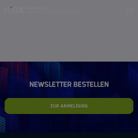
Zum Inhalt springen
Training
Research Schools
Mobilität
Newsletter bestellen
HIDA
Zur Anmeldung
Newsroom
Über HIDA
HIDA Steering Board