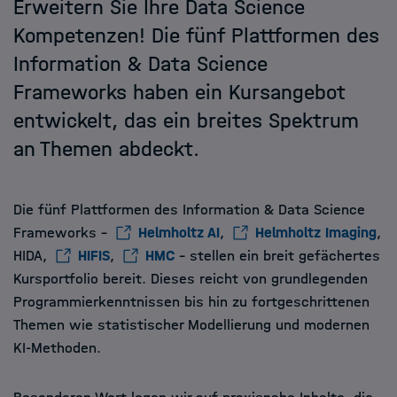
Erweitern Sie Ihre Data Science
Friends of HIDA
Kompetenzen! Die fünf Plattformen des
Information & Data Science
Der Zauber der Daten
Frameworks haben ein Kursangebot
Newsletter abonnieren
entwickelt, das ein breites Spektrum
Information & Data Science
an Themen abdeckt.
Framework
HIDA Hub
Die fünf Plattformen des Information & Data Science
Frameworks -
Helmholtz AI
,
Helmholtz Imaging
,
Kontakt
HIDA,
HIFIS
,
HMC
- stellen ein breit gefächertes
Kursportfolio bereit. Dieses reicht von grundlegenden
Jobs
Programmierkenntnissen bis hin zu fortgeschrittenen
Themen wie statistischer Modellierung und modernen
KI-Methoden.