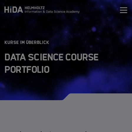
Zum Inhalt springen
Training
:
KURSE IM ÜBERBLICK
Research Schools
Data Science Course
Portfolio
Mobilität
HIDA
Newsroom
Über HIDA
HIDA Steering Board