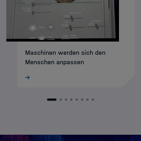
Maschinen werden sich den
Menschen anpassen
Was heute noch wie Science-Fiction
klingt, könnte schon bald Realität sein:
intelligente XR-Agenten, die Menschen
intuitiv durch komplexe
1
2
3
4
5
6
7
8
Arbeitsumgebungen begleiten. DASHH-
Alumna Ke Li entwickelt und…