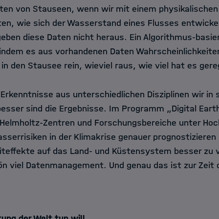
aten von Stauseen, wenn wir mit einem physikalischen
n, wie sich der Wasserstand eines Flusses entwicke
eben diese Daten nicht heraus. Ein Algorithmus-basie
, indem es aus vorhandenen Daten Wahrscheinlichkeite
in den Stausee rein, wieviel raus, wie viel hat es ger
rkenntnisse aus unterschiedlichen Disziplinen wir in 
besser sind die Ergebnisse. Im Programm „Digital Eart
 Helmholtz-Zentren und Forschungsbereiche unter Ho
sserrisiken in der Klimakrise genauer prognostizieren
iteffekte auf das Land- und Küstensystem besser zu 
ön viel Datenmanagement. Und genau das ist zur Zeit 
tung der Welt tun will