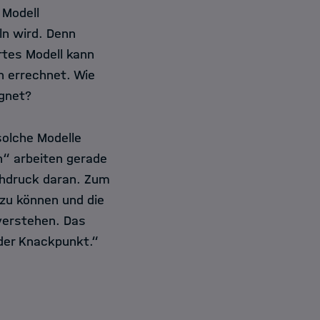
 Modell
ln wird. Denn
rtes Modell kann
n errechnet. Wie
egnet?
solche Modelle
h“ arbeiten gerade
chdruck daran. Zum
 zu können und die
verstehen. Das
der Knackpunkt.“