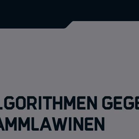
lgorithmen geg
ammlawinen