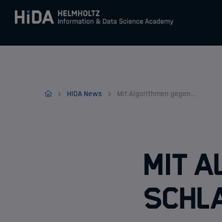
Zum Inhalt springen
Training
HIDA
HIDA News
Mit Algorithmen gegen Schlammlawinen
Research Schools
Mobilität
Mit A
Schl
HIDA