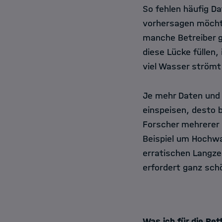
So fehlen häufig D
vorhersagen möchte
manche Betreiber g
diese Lücke füllen
viel Wasser strömt 
Je mehr Daten und E
einspeisen, desto 
Forscher mehrerer
Beispiel um Hochwa
erratischen Langze
erfordert ganz sch
Was ich für die Ret