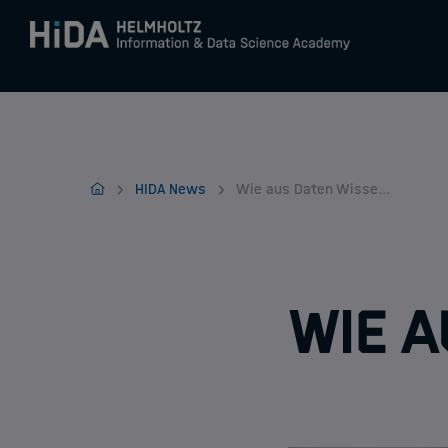
Zum Inhalt springen
Training
HIDA
HIDA News
Wie aus Daten Wissen wird
Research Schools
Mobilität
Wie a
HIDA