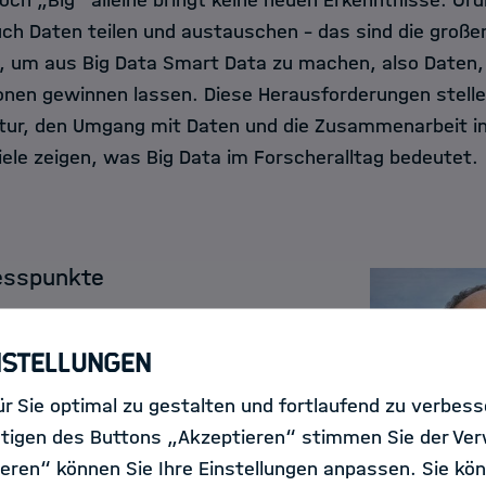
och „Big“ alleine bringt keine neuen Erkenntnisse. Ordn
ch Daten teilen und austauschen – das sind die große
 um aus Big Data Smart Data zu machen, also Daten,
ionen gewinnen lassen. Diese Herausforderungen stell
uktur, den Umgang mit Daten und die Zusammenarbeit i
iele zeigen, was Big Data im Forscheralltag bedeutet.
Messpunkte
Data-Geschäft sind Dr. Andreas
nstellungen
ollegen vom Jülicher Institut für
forschung (IEK-8). „Im Projekt
r Sie optimal zu gestalten und fortlaufend zu verbes
e Messgeräte seit über 20 Jahren
tigen des Buttons „Akzeptieren“ stimmen Sie der Ve
Linienflugzeugen rund um die Welt.
eren“ können Sie Ihre Einstellungen anpassen. Sie kön