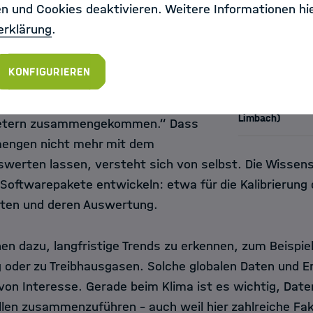
ährend des Flugs alle 4 Sekunden
en und Cookies deaktivieren. Weitere Informationen hie
zum Beispiel, um Treibhausgase wie
erklärung
.
ethan, weitere reaktive Spurengase
noxid und Stickoxide, aber auch
Andreas Petzold
Konfigurieren
Projekt, um Um
s und Wolkenteilchen zu erfassen. In
miteinander zu 
1,4 Milliarden Messpunkte auf 320
Forschungszent
Limbach)
ometern zusammengekommen.“ Dass
mengen nicht mehr mit dem
werten lassen, versteht sich von selbst. Die Wissen
oftwarepakete entwickeln: etwa für die Kalibrierung d
aten und deren Auswertung.
en dazu, langfristige Trends zu erkennen, zum Beispiel
oder zu Treibhausgasen. Solche globalen Daten und Er
von Interesse. Gerade beim Klima ist es wichtig, Date
len zusammenzuführen – auch weil hier zahlreiche Fa