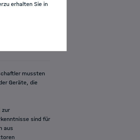
rzu erhalten Sie in
 koordiniert das IAGOS-
weltdaten aus Europa
verknüpfen.
(Foto:
rum Jülich/Ralf-Uwe
schaftler mussten
er Geräte, die
 zur
kenntnisse sind für
n aus
ktoren