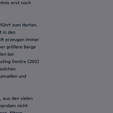
tnis erst noch
rführt zum Horten.
t in den
ft erzeugen immer
er größere Berge
len bei
uting Centre (JSC)
 solchen
anuellen und
, aus den vielen
hproben nicht