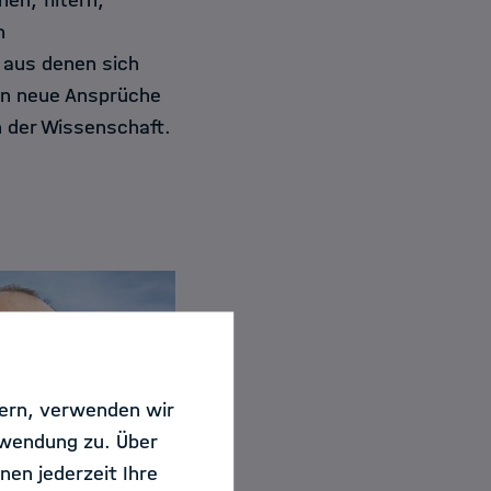
en, filtern,
n
 aus denen sich
en neue Ansprüche
n der Wissenschaft.
sern, verwenden wir
rwendung zu. Über
nen jederzeit Ihre