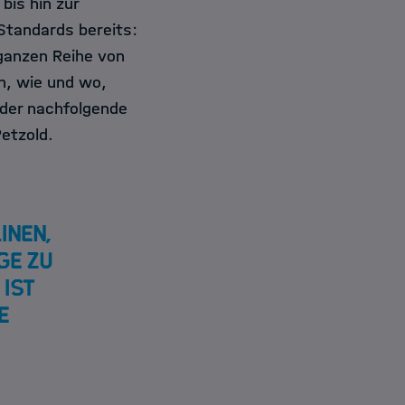
is hin zur
 Standards bereits:
ganzen Reihe von
n, wie und wo,
der nachfolgende
etzold.
inen,
ge zu
ist
e