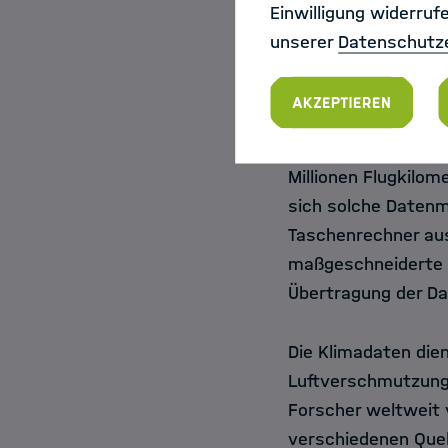
Dabei nehmen sie w
Einwilligung widerruf
eine Messung vor: 
unserer
Datenschutz
Kohlendioxid und M
wie Ozon, Kohlenmo
Akzeptieren
Feinstaub sowie Ei
der Zeit sind über 
Millionen Flugkil
sich solche Daten
Taschenrechner aus
maßgeschneiderte S
Übertragung der D
Die Klimadaten dien
Luftverschmutzung 
Forscher weltweit 
verschiedenen Quel