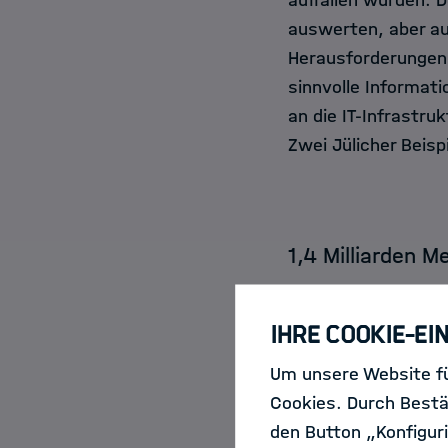
auffallen würden. D
auswerten, aber au
Herausforderungen,
sinnvolle Informat
an die IT-Infrastr
Zwei Jülicher Beisp
1,4 Milliarden 
Alte Hasen im Big-
Ihre Cookie-Ei
Petzold und seine K
Energie- und Klima
Um unsere Website fü
IAGOS reisen unser
Cookies. Durch Bestä
mit kommerziellen 
den Button „Konfiguri